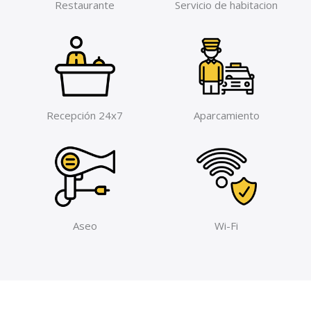
Restaurante
Servicio de habitacion
Recepción 24x7
Aparcamiento
Aseo
Wi-Fi