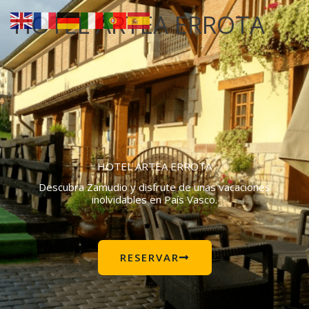
Ir
HOTEL ARTEA ERROTA
al
contenido
HOTEL ARTEA ERROTA
Descubra Zamudio y disfrute de unas vacaciones
inolvidables en País Vasco.
RESERVAR